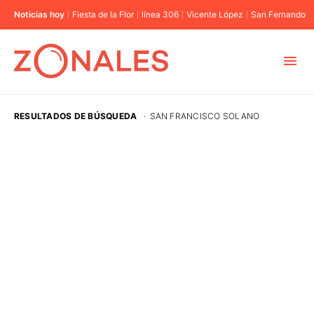
Noticias hoy
Fiesta de la Flor
línea 306
Vicente López
San Fernando
MUNICIPIOS
RESULTADOS DE BÚSQUEDA
·
SAN FRANCISCO SOLANO
CABA
BUENOS AIRES
PROVINCIAS
ELECCIONES 2023