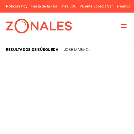
Noticias hoy
Fiesta de la Flor
línea 306
Vicente López
San Fernando
MUNICIPIOS
RESULTADOS DE BÚSQUEDA
·
JOSÉ MÁRMOL.
CABA
BUENOS AIRES
PROVINCIAS
ELECCIONES 2023