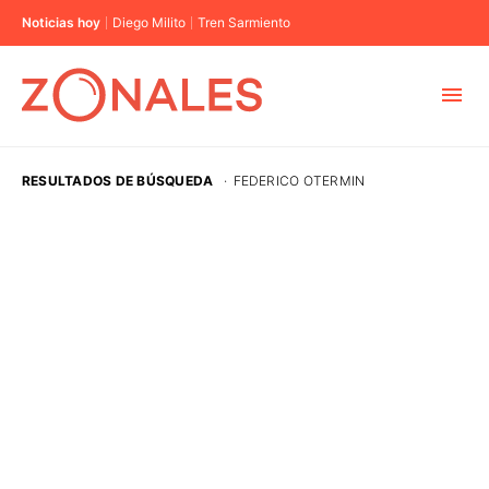
Noticias hoy
Diego Milito
Tren Sarmiento
MUNICIPIOS
RESULTADOS DE BÚSQUEDA
·
FEDERICO OTERMIN
CABA
BUENOS AIRES
PROVINCIAS
ELECCIONES 2023