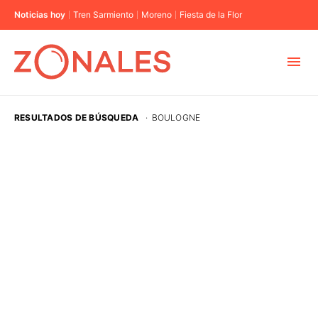
Noticias hoy
Tren Sarmiento
Moreno
Fiesta de la Flor
MUNICIPIOS
RESULTADOS DE BÚSQUEDA
·
BOULOGNE
CABA
BUENOS AIRES
PROVINCIAS
ELECCIONES 2023