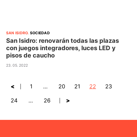
SAN ISIDRO
.
SOCIEDAD
San Isidro: renovarán todas las plazas
con juegos integradores, luces LED y
pisos de caucho
23. 05. 2022
<
1
…
20
21
22
23
24
…
26
>