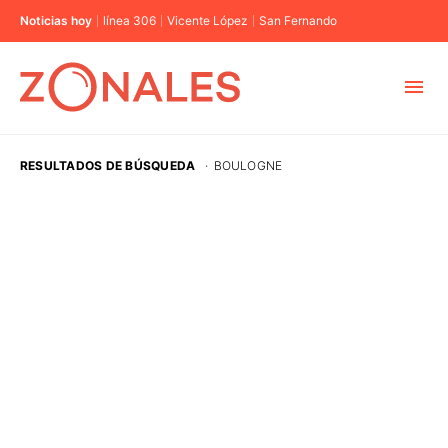
Noticias hoy
línea 306
Vicente López
San Fernando
MUNICIPIOS
RESULTADOS DE BÚSQUEDA
·
BOULOGNE
CABA
BUENOS AIRES
PROVINCIAS
ELECCIONES 2023