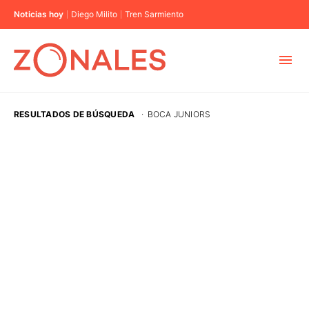
Noticias hoy
Diego Milito
Tren Sarmiento
MUNICIPIOS
RESULTADOS DE BÚSQUEDA
·
BOCA JUNIORS
CABA
BUENOS AIRES
PROVINCIAS
ELECCIONES 2023