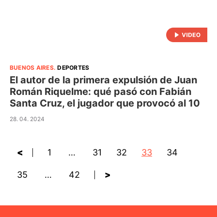
BUENOS AIRES
.
DEPORTES
El autor de la primera expulsión de Juan
Román Riquelme: qué pasó con Fabián
Santa Cruz, el jugador que provocó al 10
28. 04. 2024
<
1
…
31
32
33
34
35
…
42
>