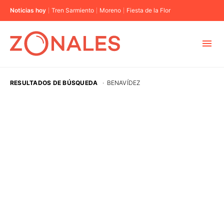
Noticias hoy
Tren Sarmiento
Moreno
Fiesta de la Flor
MUNICIPIOS
RESULTADOS DE BÚSQUEDA
·
BENAVÍDEZ
CABA
BUENOS AIRES
PROVINCIAS
ELECCIONES 2023