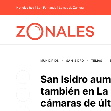
Noticias hoy
San Fernando
Lomas de Zamora
MUNICIPIOS
·
SAN ISIDRO
·
TEMAS
·
San Isidro aum
también en La 
cámaras de úl