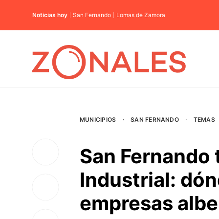
Noticias hoy
San Fernando
Lomas de Zamora
MUNICIPIOS
·
SAN FERNANDO
·
TEMAS
San Fernando 
Industrial: dó
empresas albe