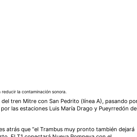
 reducir la contaminación sonora.
 del tren Mitre con San Pedrito (línea A), pasando po
por las estaciones Luis María Drago y Pueyrredón de
es atrás que “el Trambus muy pronto también dejará
Justo. El T1 conectará Nueva Pompeya con el