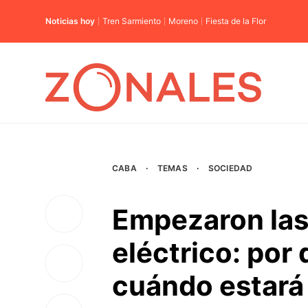
Noticias hoy
Tren Sarmiento
Moreno
Fiesta de la Flor
CABA
·
TEMAS
·
SOCIEDAD
Empezaron las
eléctrico: por 
cuándo estará 