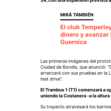
34, con una expansión prevista a
El club Temperle
dinero y avanzar 
Guernica
Las primeras imágenes del prototi
Ciudad de Bondis, que anunció: “D
arrancará con sus pruebas en la L
test drive”.
El Trambus 1 (T1) comenzará a op
uniendo la Costanera -a la altur
Su trayecto atravesará los barrio