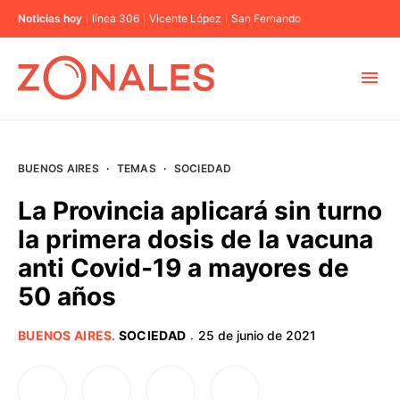
Noticias hoy
línea 306
Vicente López
San Fernando
MUNICIPIOS
BUENOS AIRES
·
TEMAS
·
SOCIEDAD
CABA
La Provincia aplicará sin turno
la primera dosis de la vacuna
BUENOS AIRES
anti Covid-19 a mayores de
50 años
PROVINCIAS
BUENOS AIRES
.
SOCIEDAD
25 de junio de 2021
·
ELECCIONES 2023