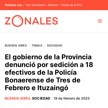
Noticias hoy
Tren Sarmiento
Moreno
Fiesta de la Flor
MUNICIPIOS
BUENOS AIRES
·
TEMAS
·
SOCIEDAD
CABA
El gobierno de la Provincia
denunció por sedición a 18
BUENOS AIRES
efectivos de la Policía
Bonaerense de Tres de
PROVINCIAS
Febrero e Ituzaingó
ELECCIONES 2023
BUENOS AIRES
.
SOCIEDAD
19 de febrero de 2025
·