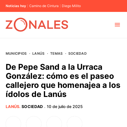
Noticias hoy
Camino de Cintura
Diego Milito
MUNICIPIOS
MUNICIPIOS
·
LANÚS
·
TEMAS
·
SOCIEDAD
CABA
De Pepe Sand a la Urraca
González: cómo es el paseo
BUENOS AIRES
callejero que homenajea a los
ídolos de Lanús
PROVINCIAS
LANÚS
.
SOCIEDAD
10 de julio de 2025
·
ELECCIONES 2023