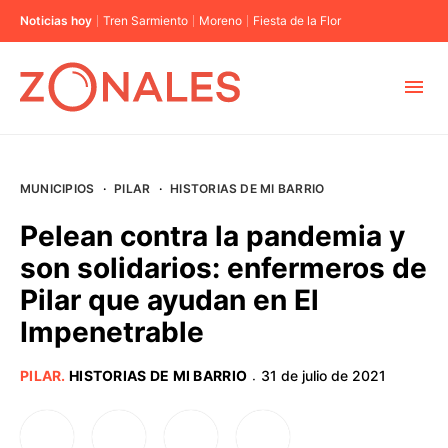
Noticias hoy
Tren Sarmiento
Moreno
Fiesta de la Flor
MUNICIPIOS
MUNICIPIOS
·
PILAR
·
HISTORIAS DE MI BARRIO
CABA
Pelean contra la pandemia y
son solidarios: enfermeros de
BUENOS AIRES
Pilar que ayudan en El
Impenetrable
PROVINCIAS
PILAR
.
HISTORIAS DE MI BARRIO
31 de julio de 2021
·
ELECCIONES 2023