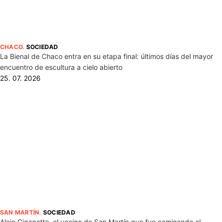
CHACO
.
SOCIEDAD
La Bienal de Chaco entra en su etapa final: últimos días del mayor
encuentro de escultura a cielo abierto
25. 07. 2026
SAN MARTÍN
.
SOCIEDAD
Alejo Ciganotto, el vecino de San Martín que fue caminando al