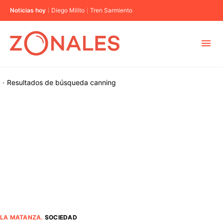
Noticias hoy
Diego Milito
Tren Sarmiento
MUNICIPIOS
·
Resultados de búsqueda
canning
CABA
BUENOS AIRES
PROVINCIAS
ELECCIONES 2023
LA MATANZA
.
SOCIEDAD