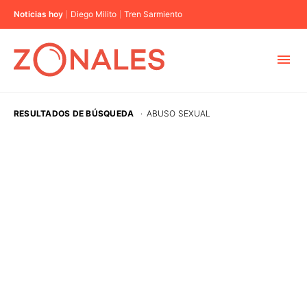
Noticias hoy
Diego Milito
Tren Sarmiento
MUNICIPIOS
RESULTADOS DE BÚSQUEDA
·
ABUSO SEXUAL
CABA
BUENOS AIRES
PROVINCIAS
ELECCIONES 2023