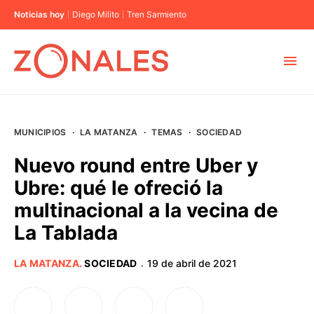
Noticias hoy
Diego Milito
Tren Sarmiento
MUNICIPIOS
MUNICIPIOS
·
LA MATANZA
·
TEMAS
·
SOCIEDAD
CABA
Nuevo round entre Uber y
Ubre: qué le ofreció la
BUENOS AIRES
multinacional a la vecina de
La Tablada
PROVINCIAS
LA MATANZA
.
SOCIEDAD
19 de abril de 2021
·
ELECCIONES 2023