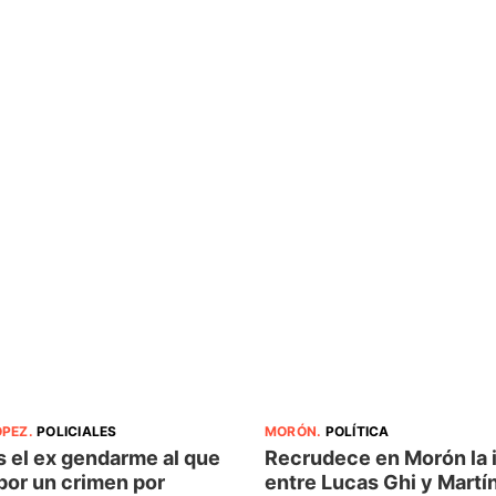
ÓPEZ
.
POLICIALES
MORÓN
.
POLÍTICA
s el ex gendarme al que
Recrudece en Morón la 
por un crimen por
entre Lucas Ghi y Martí