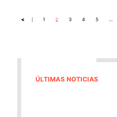
<
1
2
3
4
5
…
ÚLTIMAS NOTICIAS