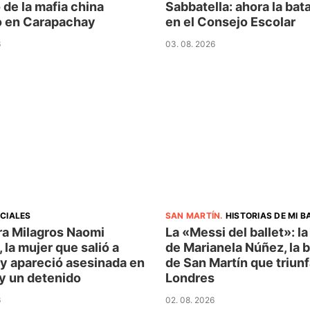
de la mafia china
Sabbatella: ahora la bata
o en Carapachay
en el Consejo Escolar
6
03. 08. 2026
ICIALES
SAN MARTÍN
.
HISTORIAS DE MI B
ra Milagros Naomi
La «Messi del ballet»: la
 la mujer que salió a
de Marianela Núñez, la b
 y apareció asesinada en
de San Martín que triun
ay un detenido
Londres
6
02. 08. 2026