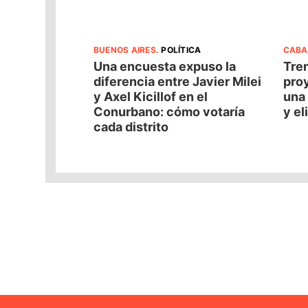
BUENOS AIRES
.
POLÍTICA
CABA
Una encuesta expuso la
Tren
diferencia entre Javier Milei
pro
y Axel Kicillof en el
una 
Conurbano: cómo votaría
y el
cada distrito