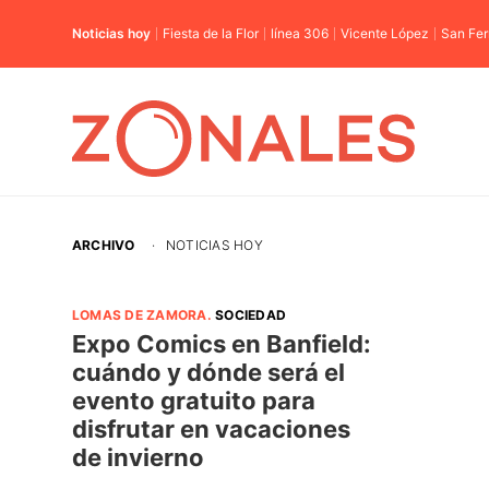
Noticias hoy
Fiesta de la Flor
línea 306
Vicente López
San Fe
ARCHIVO
·
NOTICIAS HOY
LOMAS DE ZAMORA
.
SOCIEDAD
Expo Comics en Banfield:
cuándo y dónde será el
evento gratuito para
disfrutar en vacaciones
de invierno