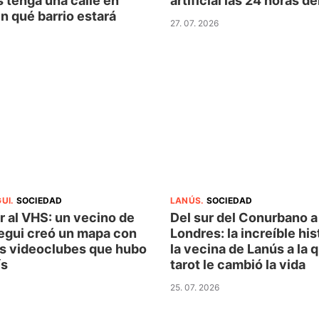
 tenga una calle en
artificial las 24 horas de
n qué barrio estará
27. 07. 2026
UI
.
SOCIEDAD
LANÚS
.
SOCIEDAD
r al VHS: un vecino de
Del sur del Conurbano a
egui creó un mapa con
Londres: la increíble his
os videoclubes que hubo
la vecina de Lanús a la q
ís
tarot le cambió la vida
25. 07. 2026