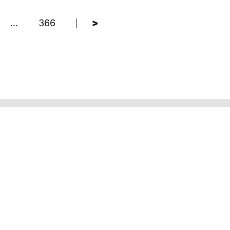
…
366
>