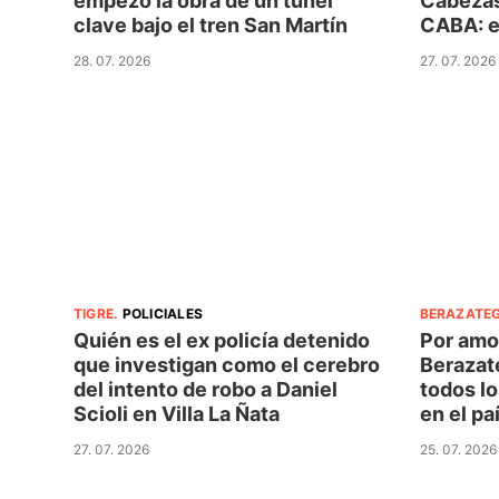
empezó la obra de un túnel
Cabezas
clave bajo el tren San Martín
CABA: e
28. 07. 2026
27. 07. 2026
TIGRE
.
POLICIALES
BERAZATEG
Quién es el ex policía detenido
Por amo
que investigan como el cerebro
Berazat
del intento de robo a Daniel
todos l
Scioli en Villa La Ñata
en el pa
27. 07. 2026
25. 07. 2026