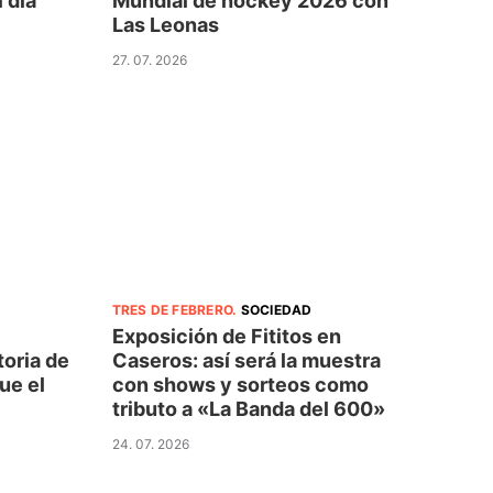
l día
Mundial de hockey 2026 con
Las Leonas
27. 07. 2026
TRES DE FEBRERO
.
SOCIEDAD
Exposición de Fititos en
toria de
Caseros: así será la muestra
ue el
con shows y sorteos como
tributo a «La Banda del 600»
24. 07. 2026