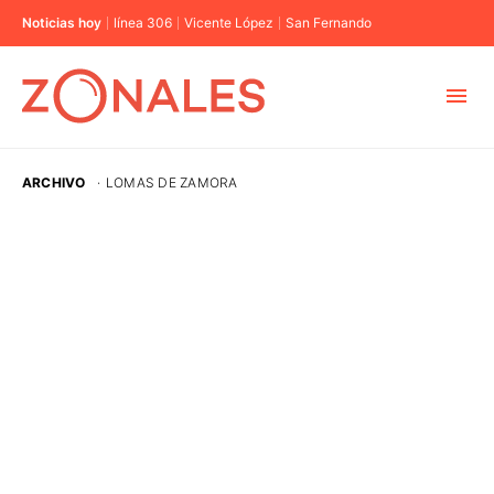
Noticias hoy
línea 306
Vicente López
San Fernando
MUNICIPIOS
ARCHIVO
·
LOMAS DE ZAMORA
CABA
BUENOS AIRES
PROVINCIAS
ELECCIONES 2023