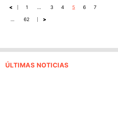
<
1
…
3
4
5
6
7
…
62
>
ÚLTIMAS NOTICIAS