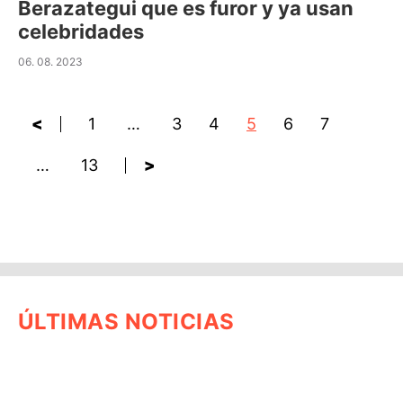
Berazategui que es furor y ya usan
celebridades
06. 08. 2023
<
1
…
3
4
5
6
7
…
13
>
ÚLTIMAS NOTICIAS