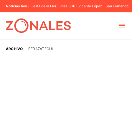
Noticias hoy
Fiesta de la Flor
línea 306
Vicente López
San Fernando
MUNICIPIOS
ARCHIVO
·
BERAZATEGUI
CABA
BUENOS AIRES
PROVINCIAS
ELECCIONES 2023