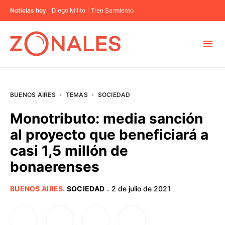
Noticias hoy
Diego Milito
Tren Sarmiento
MUNICIPIOS
BUENOS AIRES
·
TEMAS
·
SOCIEDAD
CABA
Monotributo: media sanción
al proyecto que beneficiará a
BUENOS AIRES
casi 1,5 millón de
bonaerenses
PROVINCIAS
BUENOS AIRES
.
SOCIEDAD
2 de julio de 2021
·
ELECCIONES 2023