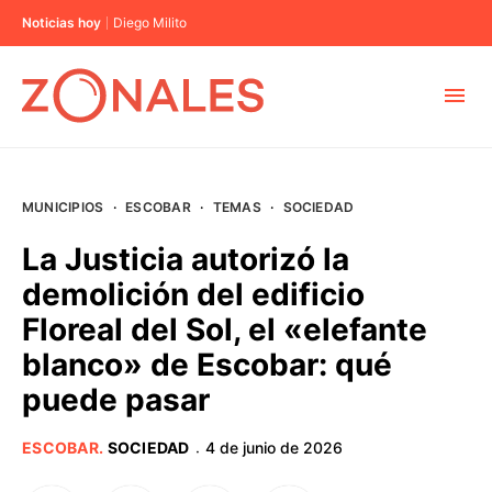
Noticias hoy
Diego Milito
MUNICIPIOS
MUNICIPIOS
·
ESCOBAR
·
TEMAS
·
SOCIEDAD
CABA
La Justicia autorizó la
demolición del edificio
BUENOS AIRES
Floreal del Sol, el «elefante
blanco» de Escobar: qué
PROVINCIAS
puede pasar
ELECCIONES 2023
ESCOBAR
.
SOCIEDAD
4 de junio de 2026
·