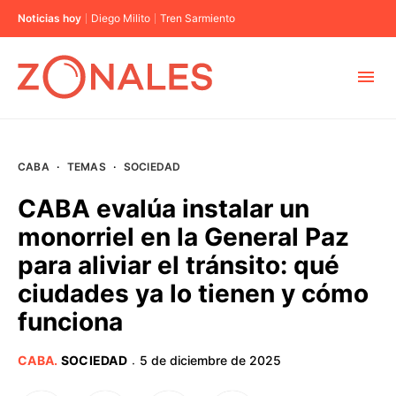
Noticias hoy
Diego Milito
Tren Sarmiento
MUNICIPIOS
CABA
·
TEMAS
·
SOCIEDAD
CABA
CABA evalúa instalar un
monorriel en la General Paz
BUENOS AIRES
para aliviar el tránsito: qué
ciudades ya lo tienen y cómo
PROVINCIAS
funciona
ELECCIONES 2023
CABA
.
SOCIEDAD
5 de diciembre de 2025
·