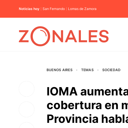
Noticias hoy
San Fernando
Lomas de Zamora
BUENOS AIRES
·
TEMAS
·
SOCIEDAD
IOMA aumenta 
cobertura en 
Provincia habl