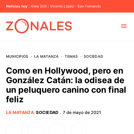
Noticias hoy
línea 306
Vicente López
San Fernando
MUNICIPIOS
MUNICIPIOS
·
LA MATANZA
·
TEMAS
·
SOCIEDAD
CABA
Como en Hollywood, pero en
González Catán: la odisea de
BUENOS AIRES
un peluquero canino con final
feliz
PROVINCIAS
LA MATANZA
.
SOCIEDAD
7 de mayo de 2021
·
ELECCIONES 2023