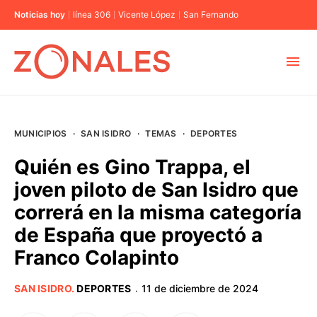
Noticias hoy
línea 306
Vicente López
San Fernando
MUNICIPIOS
MUNICIPIOS
·
SAN ISIDRO
·
TEMAS
·
DEPORTES
CABA
Quién es Gino Trappa, el
joven piloto de San Isidro que
BUENOS AIRES
correrá en la misma categoría
de España que proyectó a
PROVINCIAS
Franco Colapinto
ELECCIONES 2023
SAN ISIDRO
.
DEPORTES
11 de diciembre de 2024
·