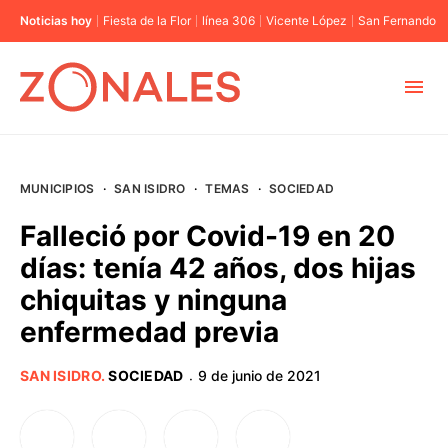
Noticias hoy
Fiesta de la Flor
línea 306
Vicente López
San Fernando
MUNICIPIOS
MUNICIPIOS
·
SAN ISIDRO
·
TEMAS
·
SOCIEDAD
CABA
Falleció por Covid-19 en 20
días: tenía 42 años, dos hijas
BUENOS AIRES
chiquitas y ninguna
enfermedad previa
PROVINCIAS
SAN ISIDRO
.
SOCIEDAD
9 de junio de 2021
·
ELECCIONES 2023