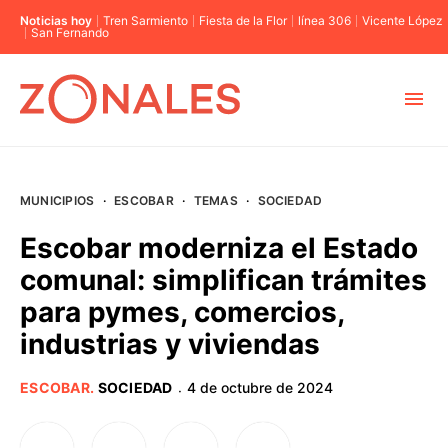
Noticias hoy
Tren Sarmiento
Fiesta de la Flor
línea 306
Vicente López
San Fernando
MUNICIPIOS
MUNICIPIOS
·
ESCOBAR
·
TEMAS
·
SOCIEDAD
CABA
Escobar moderniza el Estado
comunal: simplifican trámites
BUENOS AIRES
para pymes, comercios,
industrias y viviendas
PROVINCIAS
ESCOBAR
.
SOCIEDAD
4 de octubre de 2024
·
ELECCIONES 2023