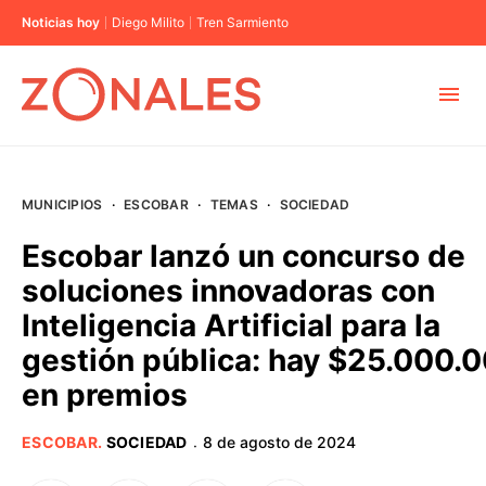
Noticias hoy
Diego Milito
Tren Sarmiento
MUNICIPIOS
MUNICIPIOS
·
ESCOBAR
·
TEMAS
·
SOCIEDAD
CABA
Escobar lanzó un concurso de
soluciones innovadoras con
BUENOS AIRES
Inteligencia Artificial para la
gestión pública: hay $25.000.
PROVINCIAS
en premios
ELECCIONES 2023
ESCOBAR
.
SOCIEDAD
8 de agosto de 2024
·