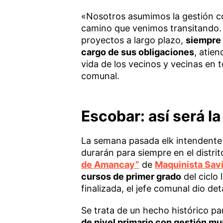
«Nosotros asumimos la gestión con
camino que venimos transitando. 
proyectos a largo plazo,
siempre 
cargo de sus obligaciones
, atie
vida de los vecinos y vecinas en t
comunal.
Escobar: así será l
La semana pasada elk intendente S
durarán para siempre en el distrit
de Amancay”
de
Maquinista Sav
cursos de primer grado
del ciclo
finalizada, el jefe comunal dio det
Se trata de un hecho histórico par
de nivel primario con gestión mu