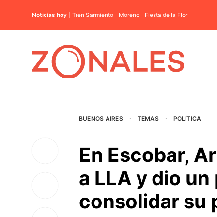
Noticias hoy
Tren Sarmiento
Moreno
Fiesta de la Flor
BUENOS AIRES
·
TEMAS
·
POLÍTICA
En Escobar, A
a LLA y dio un
consolidar su 