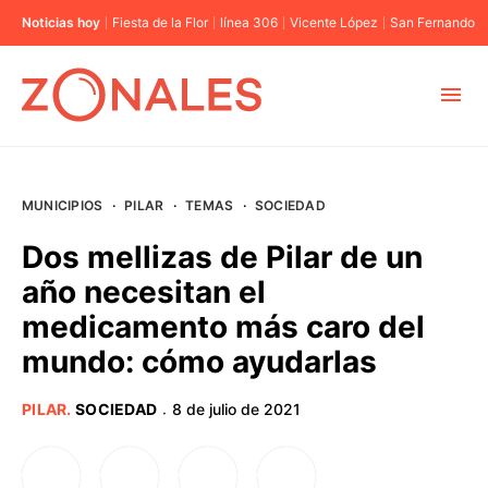
Noticias hoy
Fiesta de la Flor
línea 306
Vicente López
San Fernando
MUNICIPIOS
MUNICIPIOS
·
PILAR
·
TEMAS
·
SOCIEDAD
CABA
Dos mellizas de Pilar de un
año necesitan el
BUENOS AIRES
medicamento más caro del
mundo: cómo ayudarlas
PROVINCIAS
PILAR
.
SOCIEDAD
8 de julio de 2021
·
ELECCIONES 2023