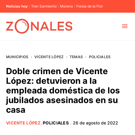
Noticias hoy
Tren Sarmiento
Moreno
Fiesta de la Flor
MUNICIPIOS
MUNICIPIOS
·
VICENTE LÓPEZ
·
TEMAS
·
POLICIALES
CABA
Doble crimen de Vicente
López: detuvieron a la
BUENOS AIRES
empleada doméstica de los
jubilados asesinados en su
PROVINCIAS
casa
ELECCIONES 2023
VICENTE LÓPEZ
.
POLICIALES
26 de agosto de 2022
·