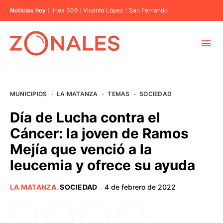
Noticias hoy
línea 306
Vicente López
San Fernando
MUNICIPIOS
MUNICIPIOS
·
LA MATANZA
·
TEMAS
·
SOCIEDAD
CABA
Día de Lucha contra el
Cáncer: la joven de Ramos
BUENOS AIRES
Mejía que venció a la
leucemia y ofrece su ayuda
PROVINCIAS
LA MATANZA
.
SOCIEDAD
4 de febrero de 2022
·
ELECCIONES 2023