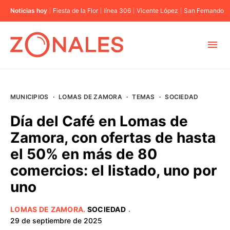
Noticias hoy
Fiesta de la Flor
línea 306
Vicente López
San Fernando
MUNICIPIOS
MUNICIPIOS
·
LOMAS DE ZAMORA
·
TEMAS
·
SOCIEDAD
CABA
Día del Café en Lomas de
Zamora, con ofertas de hasta
BUENOS AIRES
el 50% en más de 80
comercios: el listado, uno por
PROVINCIAS
uno
ELECCIONES 2023
LOMAS DE ZAMORA
.
SOCIEDAD
·
29 de septiembre de 2025