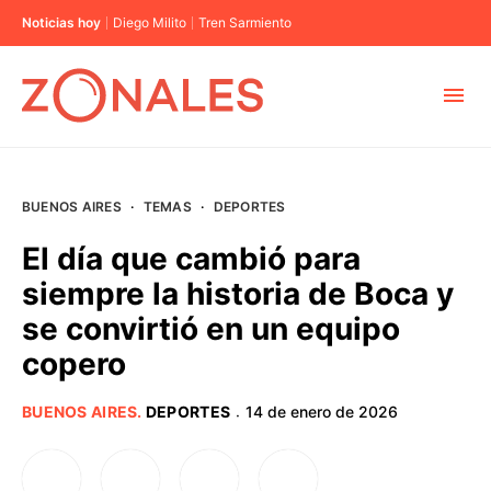
Noticias hoy
Diego Milito
Tren Sarmiento
MUNICIPIOS
BUENOS AIRES
·
TEMAS
·
DEPORTES
CABA
El día que cambió para
siempre la historia de Boca y
BUENOS AIRES
se convirtió en un equipo
copero
PROVINCIAS
BUENOS AIRES
.
DEPORTES
14 de enero de 2026
·
ELECCIONES 2023