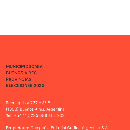
MUNICIPIOS
CABA
BUENOS AIRES
PROVINCIAS
ELECCIONES 2023
Reconquista 737 – 3º E
(1003) Buenos Aires, Argentina
Tel.
+54 11 5235 0896 Int 202
Propietario:
Compañía Editorial Gráfica Argentina S.A.