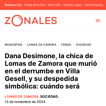
Noticias hoy
Fiesta de la Flor
línea 306
Vicente López
San Fernando
MUNICIPIOS
MUNICIPIOS
·
LOMAS DE ZAMORA
·
TEMAS
·
SOCIEDAD
CABA
Dana Desimone, la chica de
Lomas de Zamora que murió
BUENOS AIRES
en el derrumbe en Villa
Gesell, y su despedida
PROVINCIAS
simbólica: cuándo será
ELECCIONES 2023
LOMAS DE ZAMORA
.
SOCIEDAD
·
13 de noviembre de 2024