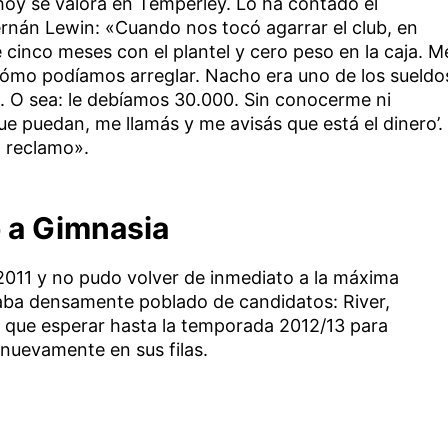
hoy se valora en Temperley. Lo ha contado el
nán Lewin: «Cuando nos tocó agarrar el club, en
 cinco meses con el plantel y cero peso en la caja. M
cómo podíamos arreglar. Nacho era uno de los sueldo
s. O sea: le debíamos 30.000. Sin conocerme ni
ue puedan, me llamás y me avisás que está el dinero’.
n reclamo».
o a Gimnasia
011 y no pudo volver de inmediato a la máxima
staba densamente poblado de candidatos: River,
o que esperar hasta la temporada 2012/13 para
nuevamente en sus filas.