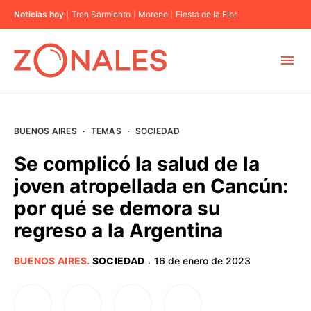
Noticias hoy
Tren Sarmiento
Moreno
Fiesta de la Flor
MUNICIPIOS
BUENOS AIRES
·
TEMAS
·
SOCIEDAD
CABA
Se complicó la salud de la
joven atropellada en Cancún:
BUENOS AIRES
por qué se demora su
regreso a la Argentina
PROVINCIAS
BUENOS AIRES
.
SOCIEDAD
16 de enero de 2023
·
ELECCIONES 2023