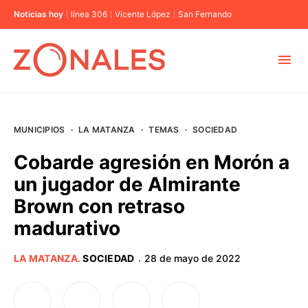
Noticias hoy
línea 306
Vicente López
San Fernando
MUNICIPIOS
MUNICIPIOS
·
LA MATANZA
·
TEMAS
·
SOCIEDAD
CABA
Cobarde agresión en Morón a
un jugador de Almirante
BUENOS AIRES
Brown con retraso
madurativo
PROVINCIAS
LA MATANZA
.
SOCIEDAD
28 de mayo de 2022
·
ELECCIONES 2023