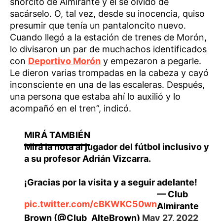
shorcito de Almirante y él se olvidó de
sacárselo. O, tal vez, desde su inocencia, quiso
presumir que tenía un pantaloncito nuevo.
Cuando llegó a la estación de trenes de Morón,
lo divisaron un par de muchachos identificados
con
Deportivo Morón
y empezaron a pegarle.
Le dieron varias trompadas en la cabeza y cayó
inconsciente en una de las escaleras. Después,
una persona que estaba ahí lo auxilió y lo
acompañó en el tren”, indicó.
Mirá la nota al jugador del fútbol inclusivo y
a su profesor Adrián Vizcarra.
¡Gracias por la visita y a seguir adelante!
— Club
pic.twitter.com/cBKWKC50wn
Almirante
Brown (@Club_AlteBrown)
May 27, 2022