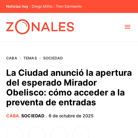
Noticias hoy
Diego Milito
Tren Sarmiento
MUNICIPIOS
CABA
·
TEMAS
·
SOCIEDAD
CABA
La Ciudad anunció la apertura
del esperado Mirador
BUENOS AIRES
Obelisco: cómo acceder a la
preventa de entradas
PROVINCIAS
CABA
.
SOCIEDAD
6 de octubre de 2025
·
ELECCIONES 2023