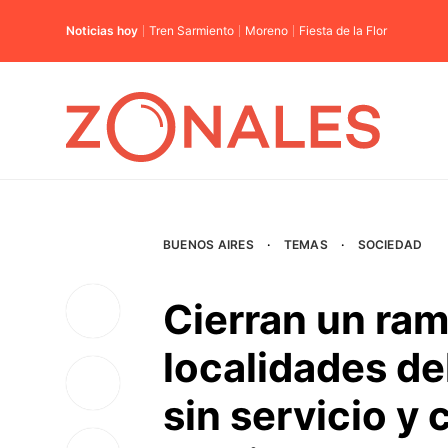
Noticias hoy
Tren Sarmiento
Moreno
Fiesta de la Flor
BUENOS AIRES
·
TEMAS
·
SOCIEDAD
Cierran un ram
localidades d
sin servicio y