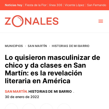
Noticias hoy
Fiesta de la Flor
línea 306
Vicente López
San Fernando
MUNICIPIOS
MUNICIPIOS
·
SAN MARTÍN
·
HISTORIAS DE MI BARRIO
CABA
Lo quisieron masculinizar de
chico y da clases en San
BUENOS AIRES
Martín: es la revelación
literaria en América
PROVINCIAS
SAN MARTÍN
.
HISTORIAS DE MI BARRIO
·
ELECCIONES 2023
30 de enero de 2022