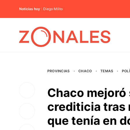
Noticias hoy
Diego Milito
PROVINCIAS
·
CHACO
·
TEMAS
·
POL
Chaco mejoró s
crediticia tras
que tenía en d