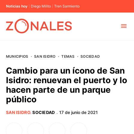
Noticias hoy
Diego Milito
Tren Sarmiento
MUNICIPIOS
MUNICIPIOS
·
SAN ISIDRO
·
TEMAS
·
SOCIEDAD
CABA
Cambio para un ícono de San
Isidro: renuevan el puerto y lo
BUENOS AIRES
hacen parte de un parque
público
PROVINCIAS
SAN ISIDRO
.
SOCIEDAD
17 de junio de 2021
·
ELECCIONES 2023