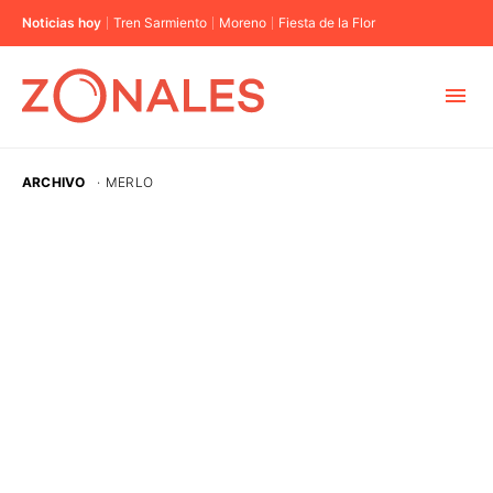
Noticias hoy
Tren Sarmiento
Moreno
Fiesta de la Flor
MUNICIPIOS
ARCHIVO
·
MERLO
CABA
BUENOS AIRES
PROVINCIAS
ELECCIONES 2023