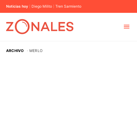
Noticias hoy
Diego Milito
Tren Sarmiento
MUNICIPIOS
ARCHIVO
·
MERLO
CABA
BUENOS AIRES
PROVINCIAS
ELECCIONES 2023