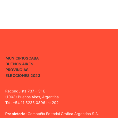
MUNICIPIOS
CABA
BUENOS AIRES
PROVINCIAS
ELECCIONES 2023
Reconquista 737 – 3º E
(1003) Buenos Aires, Argentina
Tel.
+54 11 5235 0896 Int 202
Propietario:
Compañía Editorial Gráfica Argentina S.A.