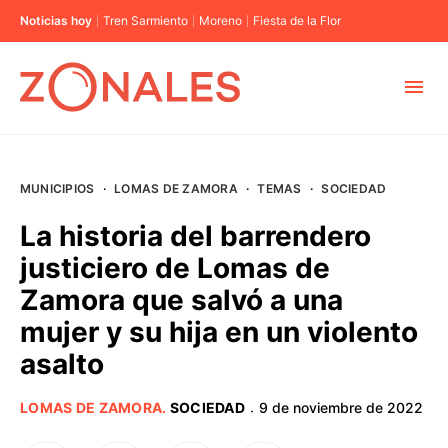
Noticias hoy
Tren Sarmiento
Moreno
Fiesta de la Flor
MUNICIPIOS
MUNICIPIOS
·
LOMAS DE ZAMORA
·
TEMAS
·
SOCIEDAD
CABA
La historia del barrendero
justiciero de Lomas de
BUENOS AIRES
Zamora que salvó a una
mujer y su hija en un violento
PROVINCIAS
asalto
ELECCIONES 2023
LOMAS DE ZAMORA
.
SOCIEDAD
9 de noviembre de 2022
·